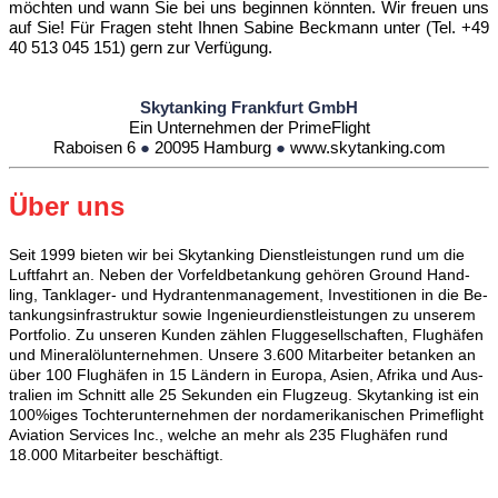
möchten und wann Sie bei uns beginnen könnten. Wir freuen uns
auf Sie! Für Fragen steht Ihnen Sabine Beckmann unter (Tel. +49
40 513 045 151) gern zur Verfügung.
Skytanking Frankfurt GmbH
Ein Unternehmen der PrimeFlight
Raboisen 6
●
20095 Hamburg
●
www.skytanking.com
Über uns
Seit 1999 bie­ten wir bei Skytanking Dienst­leis­tun­gen rund um die
Luft­fahrt an. Ne­ben der Vor­feld­be­tan­kung ge­hö­ren Ground Hand­
ling, Tank­la­ger- und Hy­dran­ten­ma­na­ge­ment, In­ves­ti­tio­nen in die Be­
tan­kungs­in­fra­struk­tur so­wie In­ge­ni­eur­dienst­leis­tun­gen zu un­se­rem
Port­fo­lio. Zu un­se­ren Kun­den zäh­len Flug­ge­sell­schaf­ten, Flug­hä­fen
und Mi­ne­ral­öl­un­ter­neh­men. Un­se­re 3.600 Mit­ar­bei­ter be­tan­ken an
über 100 Flug­hä­fen in 15 Län­dern in Eu­ro­pa, Asi­en, Af­ri­ka und Aus­
tra­li­en im Schnitt al­le 25 Se­kun­den ein Flug­zeug. Skytanking ist ein
100%iges Toch­ter­un­ter­neh­men der nord­ame­ri­ka­ni­schen Primeflight
Aviation Ser­vi­ces Inc., wel­che an mehr als 235 Flug­hä­fen rund
18.000 Mit­ar­bei­ter be­schäf­tigt.